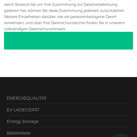
wenn Sinexcel Sie um Ihre Zustimmung zur Datenverarbeitung
gebeten hat, können Sie diese Zustimmung jederzeit zurückziehen.
Weitere Einzelheiten darüber, wie wir personenbezogene Daten
verwenden, und über Ihre Datenschutzrechte finden Sie in unserem
vollständigen Datenschutzhinweis
ENERGIEQUALITÄT
EV-LADEGERÄT
Energy Storage
Batterietest